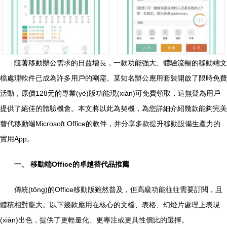
隨著移動辦公需求的日益增長，一款功能強大、體驗流暢的移動端文
檔處理軟件已成為許多用戶的剛需。某知名辦公應用套裝開啟了限時免費
活動，原價128元的專業(yè)版功能現(xiàn)可免費領取，這無疑為用戶
提供了絕佳的體驗機會。本文將以此為契機，為您詳細介紹幾款能夠完美
替代移動端Microsoft Office的軟件，并分享多款提升移動設備生產力的
實用App。
一、 移動端Office的卓越替代品推薦
傳統(tǒng)的Office移動版雖然普及，但高級功能往往需要訂閱，且
體積相對龐大。以下幾款應用在核心的文檔、表格、幻燈片處理上表現
(xiàn)出色，提供了更輕量化、更專注或更具性價比的選擇。