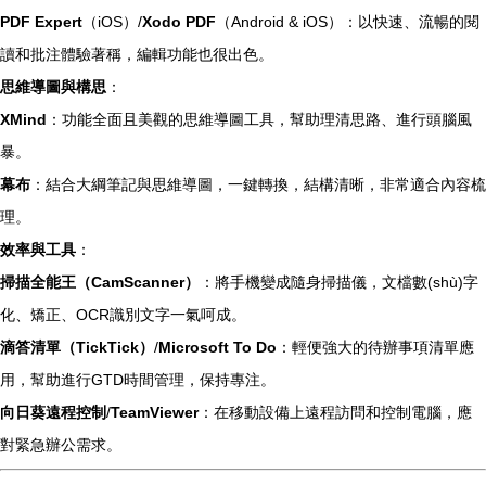
PDF Expert
（iOS）/
Xodo PDF
（Android & iOS）：以快速、流暢的閱
讀和批注體驗著稱，編輯功能也很出色。
思維導圖與構思
：
XMind
：功能全面且美觀的思維導圖工具，幫助理清思路、進行頭腦風
暴。
幕布
：結合大綱筆記與思維導圖，一鍵轉換，結構清晰，非常適合內容梳
理。
效率與工具
：
掃描全能王（CamScanner）
：將手機變成隨身掃描儀，文檔數(shù)字
化、矯正、OCR識別文字一氣呵成。
滴答清單（TickTick）
/
Microsoft To Do
：輕便強大的待辦事項清單應
用，幫助進行GTD時間管理，保持專注。
向日葵遠程控制
/
TeamViewer
：在移動設備上遠程訪問和控制電腦，應
對緊急辦公需求。