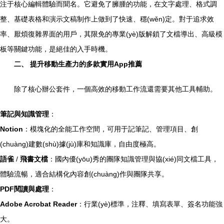
注于核心編輯體驗而聞名。它避免了臃腫的功能，在文字處理、格式調
整、基礎表格和演示文稿制作上做到了快速、穩(wěn)定。對于追求效
率、厭煩復雜界面的用戶，其限免的專業(yè)版解鎖了文檔導出、高級模
板等關鍵功能，是絕佳的入手時機。
二、 提升移動生產力的多款實用App推薦
除了核心辦公套件，一個高效的移動工作流還需要其他工具輔助。
筆記與知識管理
：
Notion
：模塊化的全能工作空間，可用于記筆記、管理項目、創
(chuàng)建數(shù)據(jù)庫和知識庫，自由度極高。
語雀
/
飛書文檔
：國內優(yōu)秀的團隊知識管理與協(xié)同文檔工具，
體驗流暢，適合結構化內容創(chuàng)作與團隊共享。
PDF閱讀與處理
：
Adobe Acrobat Reader
：行業(yè)標準，注釋、填寫表單、簽名功能強
大。