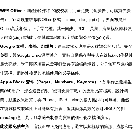
WPS Office
：國產辦公軟件的佼佼者，完全免費（含廣告，可購買去廣
告）。它深度兼容微軟Office格式（.docx, .xlsx, .pptx），界面布局與
Office高度相似，上手零門檻。其云同步、PDF工具集、海量模板庫和強
大的協(xié)作功能，使其成為移動端全功能辦公的優(yōu)選。
Google 文檔、表格、幻燈片
：這三款獨立應用是云端辦公的典范。完全
免費，與Google Drive深度整合，實時自動保存與多人在線協(xié)作是其
最大亮點。對于團隊項目或需要頻繁共享編輯的場景，它是無可爭議的最
佳選擇。網絡連接是其流暢使用的必要條件。
Apple iWork 套件（Pages、Numbers、Keynote）
：如果你是蘋果生
態(tài)用戶，那么這套預裝（或可免費下載）的應用品質極高。設計精
美，動畫效果出眾，與iPhone、iPad、Mac的接力協(xié)同無縫。雖然
在復雜格式兼容性上可能略有折衷，但其簡潔高效的設計和強大的創
(chuàng)意工具，非常適合制作高質量的個性化文檔和演示。
此次限免的主角
：這款正在限免的應用，通常以其極致的簡潔、流暢和專