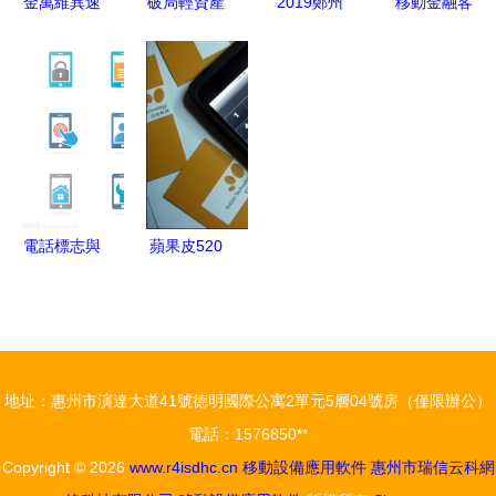
金萬維異速
破局輕資產
2019鄭州
移動金融客
隱患
聯
半導體行業
工博會展品
戶端應用軟
(lián)Mac
(yè)抗焦慮
回顧 工業
件安全管理
版下載 2.5
指南
(yè)機器人
規(guī)范
版移動設備
引領中部智
應用全攻略
能制造產業
(yè)新升級
電話標志與
蘋果皮520
移動設備符
一款應用軟
號設計集合
件即將跨越
海洋的遐想
地址：惠州市演達大道41號德明國際公寓2單元5層04號房（僅限辦公）
電話：1576850**
Copyright © 2026
www.r4isdhc.cn
移動設備應用軟件
惠州市瑞信云科網