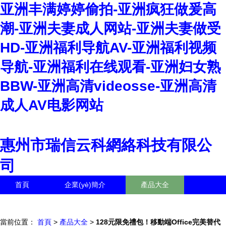
亚洲丰满婷婷偷拍-亚洲疯狂做爰高
潮-亚洲夫妻成人网站-亚洲夫妻做受
HD-亚洲福利导航AV-亚洲福利视频
导航-亚洲福利在线观看-亚洲妇女熟
BBW-亚洲高清videosse-亚洲高清
成人AV电影网站
惠州市瑞信云科網絡科技有限公
司
首頁
企業(yè)簡介
產品大全
聯(lián)系我們
企業(yè)信息
訪客留言
當前位置：
首頁
>
產品大全
>
128元限免禮包！移動端Office完美替代