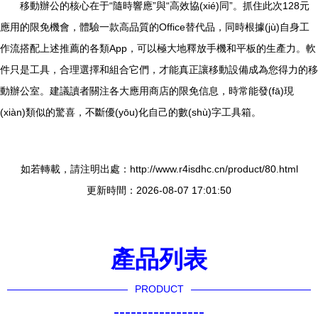
移動辦公的核心在于“隨時響應”與“高效協(xié)同”。抓住此次128元
應用的限免機會，體驗一款高品質的Office替代品，同時根據(jù)自身工
作流搭配上述推薦的各類App，可以極大地釋放手機和平板的生產力。軟
件只是工具，合理選擇和組合它們，才能真正讓移動設備成為您得力的移
動辦公室。建議讀者關注各大應用商店的限免信息，時常能發(fā)現
(xiàn)類似的驚喜，不斷優(yōu)化自己的數(shù)字工具箱。
如若轉載，請注明出處：http://www.r4isdhc.cn/product/80.html
更新時間：2026-08-07 17:01:50
產品列表
PRODUCT
----------------