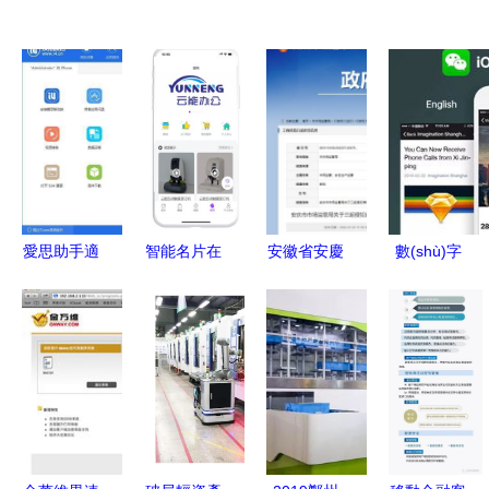
愛思助手適
智能名片在
安徽省安慶
數(shù)字
用于iOS 12
辦公器材行
市市場監
中國的一天
嗎？從安裝
業(yè)中的
(jiān)管局
澳國防部禁
失敗的多種
實際應用與
三起行政處
用微信與哈
可能入手幫
移動端開發
罰案例公
羅單車引領
你解決問題
(fā)趨勢
示，聚焦商
信用免押新
標侵權與特
趨勢
種設備安全